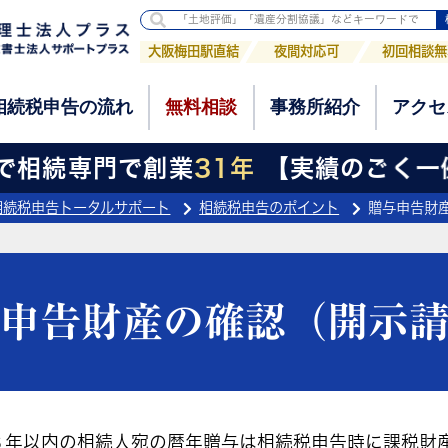
相続税申告の流れ
無料相談
事務所紹介
アクセ
大阪梅田駅直結
夜間対応可
初回相談無
相続税申告の流れ
無料相談
事務所紹介
アクセ
相続専門で創業
31年
【実績のごく一例】
相続税申告トータルサポート
相続税申告のポイント
贈与申告財
申告財産の確認（開示
３年以内の相続人宛の暦年贈与は相続税申告時に課税財