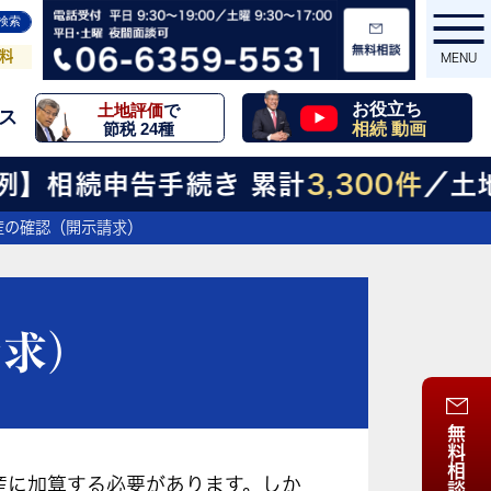
相続
お役立ち
土地評価
で
ス
動画一覧
節税 24種
料
MENU
お役立ち
土地評価
で
ス
相続 動画
節税 24種
MENU
相続申告手続き 累計
3,300件
／土地評
産の確認（開示請求）
請求）
無料相談
産に加算する必要があります。しか