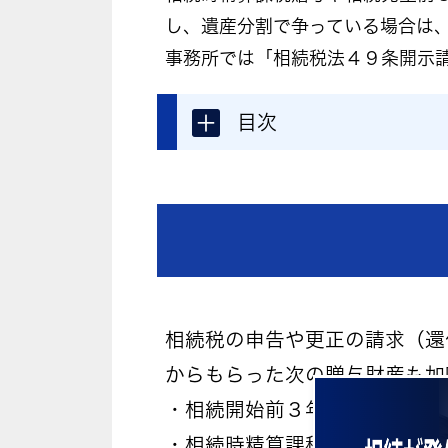
し、遺産分割で争っている場合は
事務所では「相続税法４９条開示
＋
目次
相続税の申告や更正の請求（還
からもらった次の贈与財産も加
・相続開始前３年以内の贈与 
・相続時精算課税贈与 …
相続