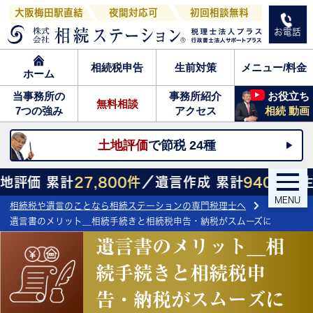
大阪梅田駅直結
夜間対応可
初回相談無料
お電話
相続税申告
生前対策
メニュー/料金
ホーム
当事務所の
事務所紹介
お役立ち
無料相談
7つの強み
アクセス
相続 動画
土地評価
で節税 24種
計
27,800件
／遺言作成 累計
940件
／生前対策相談
MENU
相続税や遺言のことなら相続ステーションの専門税理士へ
遺言書のメリット＿相続手続きと相続税申告・納税がスムーズに
遺言書のメリット＿相
続手続きと相続税申
告・納税がスムーズに