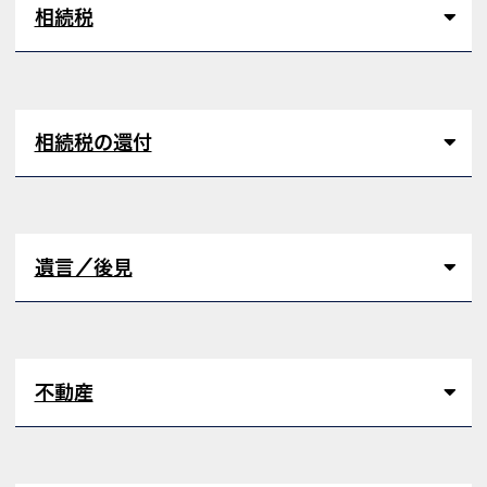
相続税
相続税の還付
遺言／後見
不動産