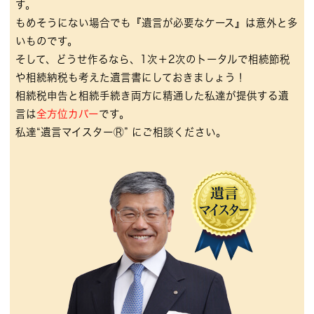
す。
もめそうにない場合でも『遺言が必要なケース』は意外と多
いものです。
そして、どうせ作るなら、1次＋2次のトータルで相続節税
や相続納税も考えた遺言書にしておきましょう！
相続税申告と相続手続き両方に精通した私達が提供する遺
言は
全方位カバー
です。
私達“
遺言マイスター
Ⓡ” にご相談ください。