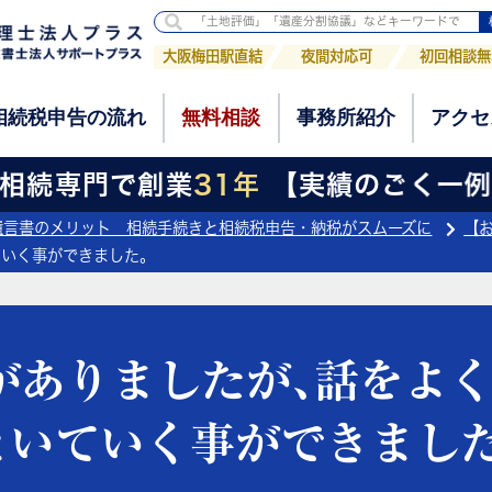
相続税申告の流れ
無料相談
事務所紹介
アクセ
大阪梅田駅直結
夜間対応可
初回相談無
相続税申告の流れ
無料相談
事務所紹介
アクセ
続専門で創業
31年
【実績のごく一例】
遺言書のメリット＿相続手続きと相続税申告・納税がスムーズに
【
いく事ができました｡
がありましたが､話をよく
といていく事ができました