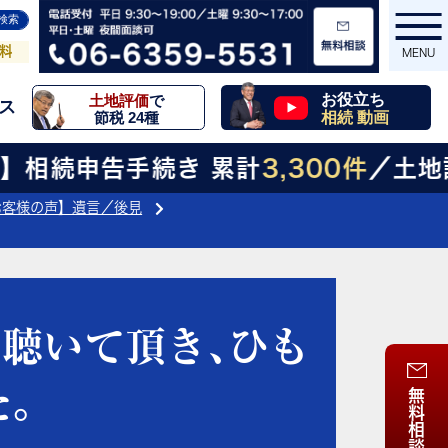
相続
お役立ち
土地評価
で
ス
動画一覧
節税 24種
料
MENU
お役立ち
土地評価
で
ス
相続 動画
節税 24種
MENU
相続申告手続き 累計
3,300件
／土地評価
お客様の声】遺言／後見
聴いて頂き､ひも
｡
無料相談