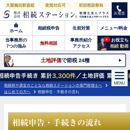
大阪梅田駅直結
夜間対応可
初回相談無料
お電話
相続税申告
生前対策
メニュー/料金
ホーム
当事務所の
事務所紹介
お役立ち
無料相談
7つの強み
アクセス
相続 動画
土地評価
で節税 24種
手続き 累計
3,300件
／土地評価 累計
27,800件
／
MENU
相続税や遺言のことなら相続ステーションの専門税理士へ
はじめての方へ
相続申告・手続きの流れ
相続申告・手続きの流れ