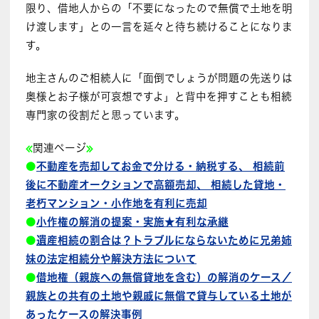
限り、借地人からの「不要になったので無償で土地を明
け渡します」との一言を延々と待ち続けることになりま
す。
地主さんのご相続人に「面倒でしょうが問題の先送りは
奥様とお子様が可哀想ですよ」と背中を押すことも相続
専門家の役割だと思っています。
≪
関連ページ
≫
●
不動産を売却してお金で分ける・納税する、 相続前
後に不動産オークションで高額売却、 相続した貸地・
老朽マンション・小作地を有利に売却
●
小作権の解消の提案・実施★有利な承継
●
遺産相続の割合は？トラブルにならないために兄弟姉
妹の法定相続分や解決方法について
●
借地権（親族への無償貸地を含む）の解消のケース／
親族との共有の土地や親戚に無償で貸与している土地が
あったケースの解決事例