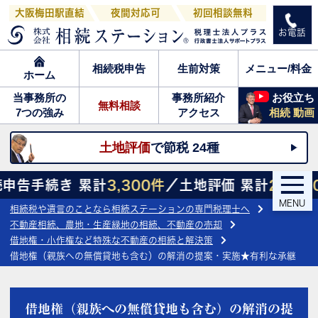
大阪梅田駅直結
夜間対応可
初回相談無料
お電話
相続税申告
生前対策
メニュー/料金
ホーム
当事務所の
事務所紹介
お役立ち
無料相談
7つの強み
アクセス
相続 動画
土地評価
で節税 24種
続き 累計
3,300件
／土地評価 累計
27,800件
／
MENU
相続税や遺言のことなら相続ステーションの専門税理士へ
不動産相続、農地・生産緑地の相続、不動産の売却
借地権・小作権など特殊な不動産の相続と解決策
借地権（親族への無償貸地も含む）の解消の提案・実施★有利な承継
借地権（親族への無償貸地も含む）の解消の提