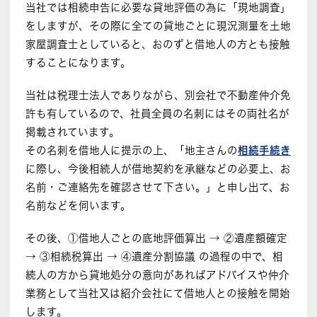
当社では相続申告に必要な貸地評価の為に「現地調査」
をしますが、その際に全ての貸地ごとに現況測量を土地
家屋調査士としていると、おのずと借地人の方とも接触
することになります。
当社は税理士法人でありながら、別会社で不動産仲介免
許も有しているので、社員全員の名刺にはその両社名が
掲載されています。
その名刺を借地人に提示の上、「地主さんの
相続手続き
に際し、今後相続人が借地契約を承継などの必要上、お
名前・ご連絡先を確認させて下さい。」と申し出て、お
名前などを伺います。
その後、①借地人ごとの底地評価算出 → ②遺産額確定
→ ③相続税算出 → ④遺産分割協議 の過程の中で、相
続人の方から貸地処分の意向があればアドバイスや仲介
業務として当社又は紹介会社にて借地人との接触を開始
します。