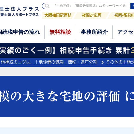
相続税申告の流れ
無料相談
事務所紹介
アクセ
大阪梅田駅直結
夜間対応可
初回相談無
相続税申告の流れ
無料相談
事務所紹介
アクセ
績のごく一例】相続申告手続き 累計
3,
土地相続のコツは、土地評価の減額・節税・遺産分割
その他の土地
模の大きな宅地の評価 