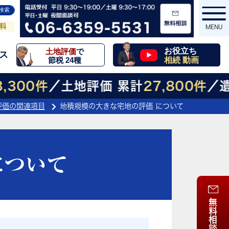
相続
お役立ち
土地評価
で
ス
動画一覧
節税 24種
料
MENU
お役立ち
土地評価
で
ス
相続 動画
節税 24種
MENU
300件
／土地評価 累計
27,800件
／遺言
評価の関連項目
地積規模の大きな宅地の評価 について
について
無料相談