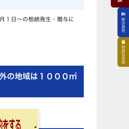
）１月１日～の相続発生・贈与に
解決事例
相続知恵袋
外の地域は１０００㎡