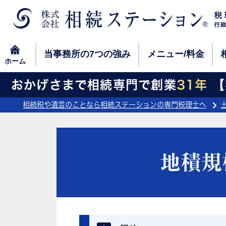
当事務所の
7つの強み
メニュー/料金
ホーム
当事務所の
7つの強み
メニュー/料金
ホーム
おかげさまで相続専門で創業
31年
【実
相続税や遺言のことなら相続ステーションの専門税理士へ
地積規