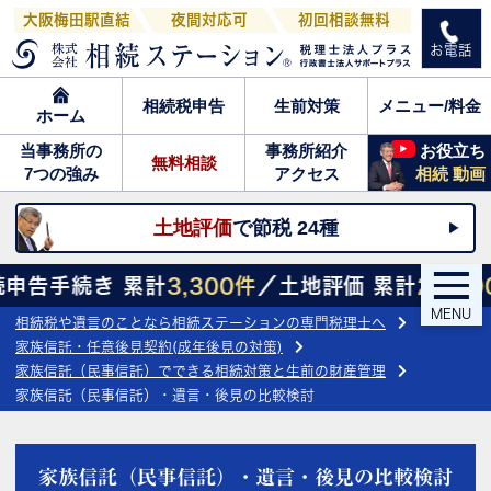
大阪梅田駅直結
夜間対応可
初回相談無料
お電話
相続税申告
生前対策
メニュー/料金
ホーム
当事務所の
事務所紹介
お役立ち
無料相談
7つの強み
アクセス
相続 動画
土地評価
で節税 24種
手続き 累計
3,300件
／土地評価 累計
27,800件
／
MENU
相続税や遺言のことなら相続ステーションの専門税理士へ
家族信託・任意後見契約(成年後見の対策)
家族信託（民事信託）でできる相続対策と生前の財産管理
家族信託（民事信託）・遺言・後見の比較検討
家族信託（民事信託）・遺言・後見の比較検討