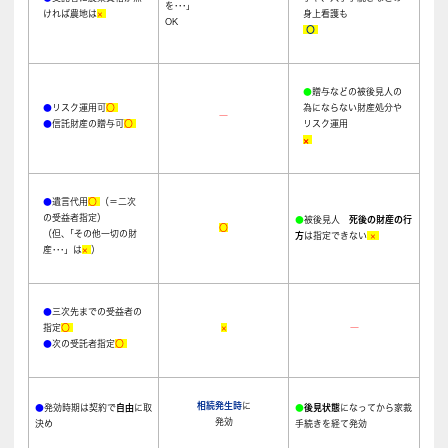
を･･･」
ければ農地は
×
身上看護も
OK
〇
●
贈与などの被後見人の
●
リスク運用可
〇
為にならない財産処分や
―
●
信託財産の贈与可
〇
リスク運用
×
●
遺言代用
〇
（＝二次
の受益者指定）
●
被後見人
死後の財産の行
〇
（但､「その他一切の財
方
は指定できない
×
産･･･」は
×
）
●
三次先までの受益者の
指定
〇
×
―
●
次の受託者指定
〇
相続発生時
に
●
発効時期は契約で
自由
に取
●
後見状態
になってから家裁
発効
決め
手続きを経て発効