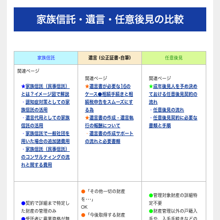
家族信託・遺言・任意後見の比較
家族信託
遺言 (公正証書･自筆)
任意後見
関連ページ
関連ページ
関連ページ
★
家族信託（民事信託）
★
遺言書が必要な16の
★
成年後見人を予め決め
とは？イメージ図で解説
ケース●相続手続きと相
ておける任意後見契約の
・
認知症対策としての家
続税申告をスムーズにす
流れ
族信託の活用
る為
・
任意後見の流れ
・
遺言代用としての家族
★
遺言書の作成・遺言執
・
任意後見契約に必要な
信託の活用
行の報酬について
書類と手順
・
家族信託で一般社団を
・
遺言書の作成サポート
用いた場合の追加諸費用
の流れと必要書類
・
家族信託（民事信託）
のコンサルティングの流
れと関する費用
●
「その他一切の財産
●
管理対象財産の詳細特
を･･･」
●
契約で詳細まで特定し
定不要
OK
た財産の管理のみ
●
財産管理以外の戸籍入
●
「今後取得する財産
●
受託者に農業資格が無
手や、入手手続きなどの