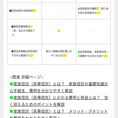
●
担保提供の機能
〇
（第三者
―
●
信託財産の担保提供
〇
の為の担保提供は
×
）
●
事業承継税制は
×
（但、改正の可能性ア
〇
―
リ）
●
受託者報酬は信託契約
執行人報酬は遺言書に定
●
後見開始後、家庭裁判所へ
で定めた範囲なら
〇
めておけば
〇
の報酬付与の申立を経て
〇
≪
関連 詳細ページ
≫
●
家族信託（民事信託）とは？ 家族信託の基礎知識か
ら手続き、費用を分かりやすく解説
●
家族信託（民事信託）にかかる費用と税金とは？ 安
く抑えるためのポイントを解説
●
家族信託（民事信託）とは？ メリット・デメリット