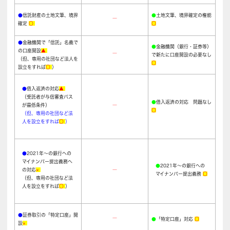
●
信託財産の土地文筆、境界
●
土地文筆、境界確定の権能
―
確定
〇
〇
●
金融機関で「信託」名義で
●
金融機関（銀行・証券等）
の口座開設
▲
―
で新たに口座開設の必要なし
（但、専用の社団など法人を
〇
設立をすれば
〇
）
●
借入返済の対応
▲
（受託者が与信審査パス
●
借入返済の対応 問題なし
が最低条件）
―
〇
（但、専用の社団など法
人を設立をすれば
〇
）
●
2021年～の銀行への
マイナンバー提出義務へ
●
2021年～の銀行への
の対応
×
―
マイナンバー提出義務
〇
（但、専用の社団など法
人を設立をすれば
〇
）
●
証券取引の「特定口座」開
―
●
「特定口座」対応
〇
設
×