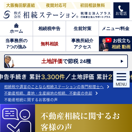
大阪梅田駅直結
夜間対応可
初回相談無料
お電話
相続税申告
生前対策
メニュー/料金
ホーム
当事務所の
事務所紹介
お役立ち
無料相談
7つの強み
アクセス
相続 動画
土地評価
で節税 24種
累計
3,300件
／土地評価 累計
27,800件
／遺言作成
MENU
相続税や遺言のことなら相続ステーションの専門税理士へ
不動産相続、農地・生産緑地の相続、不動産の売却
不動産相続に関するお客様の声
不動産相続に関するお
客様の声