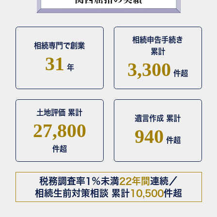
相続申告手続き
相続専門で創業
累計
31
3,300
年
件超
土地評価 累計
遺言作成 累計
27,800
940
件超
件超
税務調査率1％未満
22年間
連続／
相続生前対策相談 累計
10,500
件超