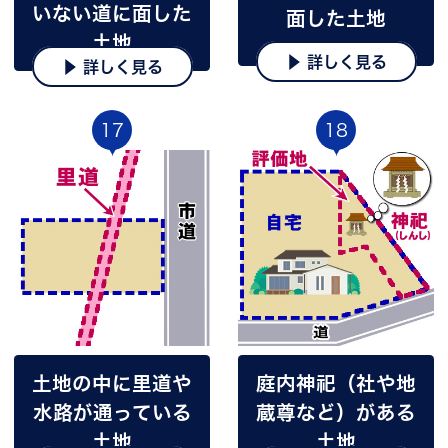
いない道に面した
面した土地
土地
▶ 詳しく見る
▶ 詳しく見る
17
18
土地の中に里道や
庭内神祀（社や地
水路が通っている
蔵尊など）がある
土地
土地