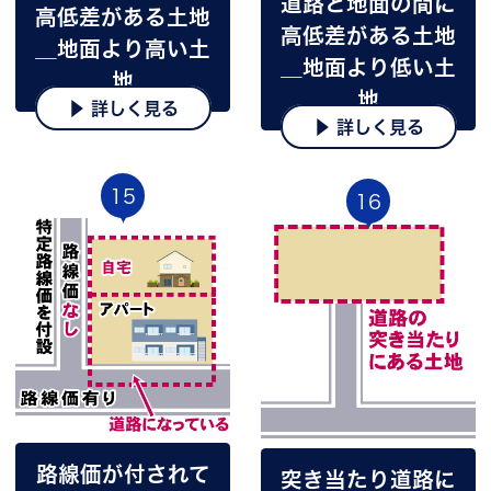
道路と地面の間に
高低差がある土地
高低差がある土地
＿地面より高い土
＿地面より低い土
地
地
▶ 詳しく見る
▶ 詳しく見る
15
16
路線価が付されて
突き当たり道路に