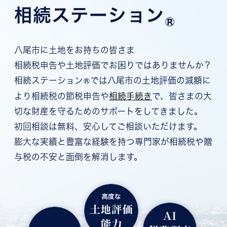
相続ステーション
®
八尾市に土地をお持ちの皆さま
相続税申告や土地評価でお困りではありませんか？
®
相続ステーション
では八尾市の土地評価の減額に
より相続税の節税申告や
相続手続き
で、皆さまの大
切な財産を守るためのサポートをしてきました。
初回相談は無料
、安心してご相談いただけます。
膨大な実績と豊富な経験を持つ専門家が
相続税や贈
与税の不安と面倒を解消
します。