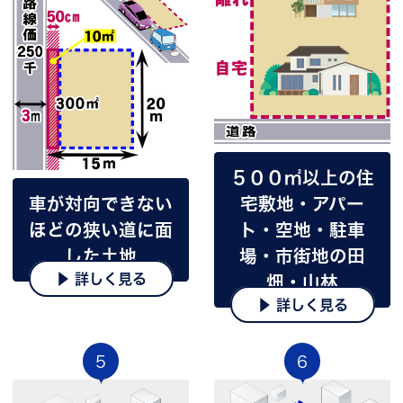
５００㎡以上の住
車が対向できない
宅敷地・アパー
ほどの狭い道に面
ト・空地・駐車
した土地
場・市街地の田
▶ 詳しく見る
畑・山林
▶ 詳しく見る
5
6